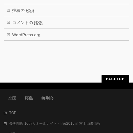
投稿の
RSS
コメントの
RSS
WordPress.org
PAGETOP
全国 桜島 桜剛会
TOP
長渕剛氏 10万人オールナイト・live2015 in 富士山麓情報