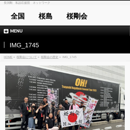
長渕剛 私設応援団 ネットワーク
全国 桜島 桜剛会
MENU
IMG_1745
HOME
»
桜剛会について
»
桜剛会の歴史
»
IMG_1745